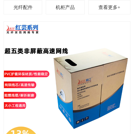
查看更多+
赖工通信·四大优势
选择赖工，您一定不后悔