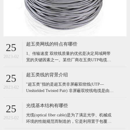
超五类网线的特点有哪些
25
1、传输速度 双绞线质量的优劣是决定局域网带
2023-02
宽的关键因素之一。某些厂商在五类UTP电缆中
所包裹的是3类或4类UTP中所使用的线对，这种
制假方法对一般用户来说很难辨别。这种所谓
超五类线的背景介绍
25
的“五类UTP”无法达到100Mbps的数据传输率，最
"超五类"指的是超五类非屏蔽双绞线(UTP—
大为10Mbps或16Mbps。一个简单的鉴别办法是用
2023-02
Unshielded Twisted Pair) 非屏蔽双绞线电缆是由多
一条双绞线
对双绞线和一个塑料外皮构成。五类是指国际电
气工业协会为双绞线电缆定义的五种不同的质量
光缆基本结构有哪些
25
级别。 超五类非屏蔽双绞线是在对现有五类屏蔽
光缆(optical fiber cable)是为了满足光学、机械或
双绞线的部分性能加以改善后出现的电缆，不少
2023-02
环境的性能规范而制造的，它是利用置于包覆护
性能
套中的一根或多根光纤作为传输媒质并可以单独