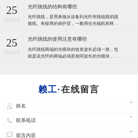
或成组使用的通信线缆组件。光缆主要是由光导
光纤跳线的结构有哪些
25
纤维（细如头发的玻璃丝）和塑料保护套管及塑
光纤跳线，是用来做从设备到光纤布线链路的跳
料外皮构成，光缆内没有金、银、铜铝等金属，
2023-02
接线。有较厚的保护层，一般用在光端机和终端
一般无回收价值。
盒之间的连接，应用在光纤通信系统、光纤接入
网、光纤数据传输以及局域网等一些领域。 光纤
光纤跳线的使用注意有哪些
25
跳线(又称光纤连接器)是指光缆两端都装上连接
光纤跳线两端的光模块的收发波长必须一致，也
器插头，用来实现光路活动连接;一端装有插头则
2023-02
就是说光纤的两端必须是相同波长的光模块，简
称为尾纤。光纤跳线（Optical
单的区分方法是光模块的颜色要一致。一般的情
况下，短波光模块使用多模光纤（橙色 的光
纤），长波光模块使用单模光纤（黄色光纤），
以保证数据传输的准确性。 光纤在使用中不要过
在线留言
度弯曲和绕环，这样会增加光在传输过程的衰