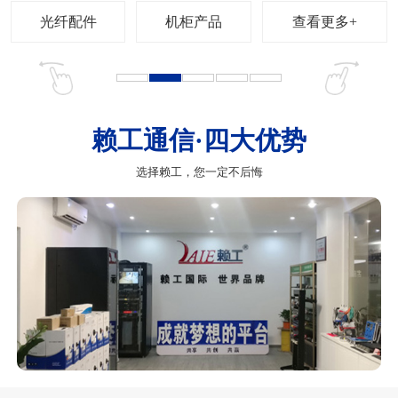
查看更多+