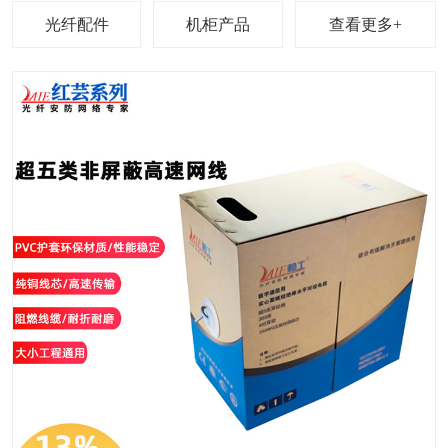
查看更多+
赖工通信·四大优势
选择赖工，您一定不后悔