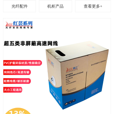
查看更多+
赖工通信·四大优势
选择赖工，您一定不后悔