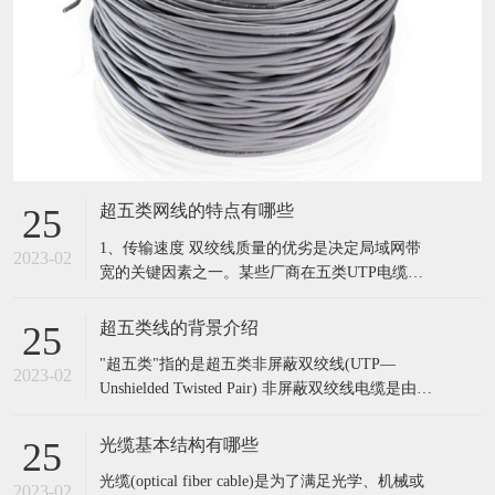
超五类网线的特点有哪些
25
1、传输速度 双绞线质量的优劣是决定局域网带
2023-02
宽的关键因素之一。某些厂商在五类UTP电缆中
所包裹的是3类或4类UTP中所使用的线对，这种
制假方法对一般用户来说很难辨别。这种所谓
超五类线的背景介绍
25
的“五类UTP”无法达到100Mbps的数据传输率，最
"超五类"指的是超五类非屏蔽双绞线(UTP—
大为10Mbps或16Mbps。一个简单的鉴别办法是用
2023-02
Unshielded Twisted Pair) 非屏蔽双绞线电缆是由多
一条双绞线
对双绞线和一个塑料外皮构成。五类是指国际电
气工业协会为双绞线电缆定义的五种不同的质量
光缆基本结构有哪些
25
级别。 超五类非屏蔽双绞线是在对现有五类屏蔽
光缆(optical fiber cable)是为了满足光学、机械或
双绞线的部分性能加以改善后出现的电缆，不少
2023-02