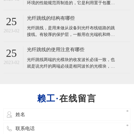
环境的性能规范而制造的，它是利用置于包覆护
性能
套中的一根或多根光纤作为传输媒质并可以单独
或成组使用的通信线缆组件。光缆主要是由光导
光纤跳线的结构有哪些
25
纤维（细如头发的玻璃丝）和塑料保护套管及塑
光纤跳线，是用来做从设备到光纤布线链路的跳
料外皮构成，光缆内没有金、银、铜铝等金属，
2023-02
接线。有较厚的保护层，一般用在光端机和终端
一般无回收价值。
盒之间的连接，应用在光纤通信系统、光纤接入
网、光纤数据传输以及局域网等一些领域。 光纤
光纤跳线的使用注意有哪些
25
跳线(又称光纤连接器)是指光缆两端都装上连接
光纤跳线两端的光模块的收发波长必须一致，也
器插头，用来实现光路活动连接;一端装有插头则
2023-02
就是说光纤的两端必须是相同波长的光模块，简
称为尾纤。光纤跳线（Optical
单的区分方法是光模块的颜色要一致。一般的情
况下，短波光模块使用多模光纤（橙色 的光
纤），长波光模块使用单模光纤（黄色光纤），
以保证数据传输的准确性。 光纤在使用中不要过
在线留言
度弯曲和绕环，这样会增加光在传输过程的衰