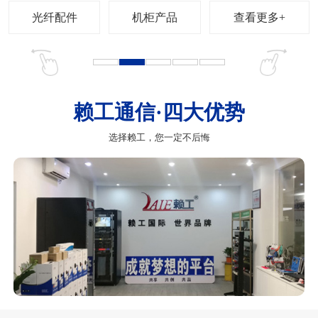
查看更多+