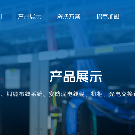
们
产品展示
解决方案
招商加盟
八类网络线
超六类屏蔽网络
成立于2010年，总部位于中国制造名城东莞，光纤安
产品展示
超六类非屏蔽网
统、铜缆布线系统、安防弱电线缆、机柜、光电交换
应用领域
常见问题
六类屏蔽网络
生产车间
荣誉资质
六类非屏蔽网络
超五类单屏蔽网