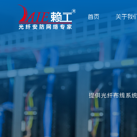
首页
关于我
走进赖工
解决方案
招商加盟
新闻资讯
联系我们
网络铜缆布线产品系列
广东赖工通信科技有限公司简称“广东赖工”，源于2004年，
为您提供专业的网络工程布线方案
共赢，是我们的目的
实时了解公司近况及网络工程服务行业风向
欢迎与我们取得联系，我们将竭诚为你服务
网络配件产品系列
防网络专家、综合布线解决方案提供商。
光纤光缆产品系列
提供光纤布线系
解决方案
合作客户
联系方式
公司动态
工程案例
行业资讯
在线留言
企业简介
企业形象
光纤配件产品系统
安防线缆系列