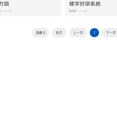
力锁
楼宇对讲系统
总数:3
首页
上一页
1
下一页