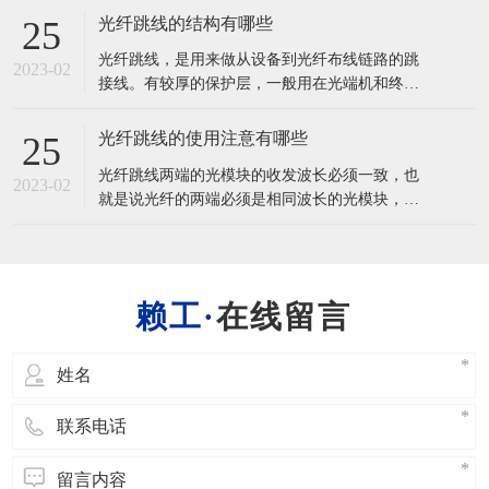
或成组使用的通信线缆组件。光缆主要是由光导
光纤跳线的结构有哪些
25
纤维（细如头发的玻璃丝）和塑料保护套管及塑
光纤跳线，是用来做从设备到光纤布线链路的跳
料外皮构成，光缆内没有金、银、铜铝等金属，
2023-02
接线。有较厚的保护层，一般用在光端机和终端
一般无回收价值。
盒之间的连接，应用在光纤通信系统、光纤接入
网、光纤数据传输以及局域网等一些领域。 光纤
光纤跳线的使用注意有哪些
25
跳线(又称光纤连接器)是指光缆两端都装上连接
光纤跳线两端的光模块的收发波长必须一致，也
器插头，用来实现光路活动连接;一端装有插头则
2023-02
就是说光纤的两端必须是相同波长的光模块，简
称为尾纤。光纤跳线（Optical
单的区分方法是光模块的颜色要一致。一般的情
况下，短波光模块使用多模光纤（橙色 的光
纤），长波光模块使用单模光纤（黄色光纤），
以保证数据传输的准确性。 光纤在使用中不要过
在线留言
度弯曲和绕环，这样会增加光在传输过程的衰