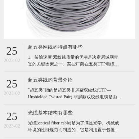
超五类网线的特点有哪些
25
1、传输速度 双绞线质量的优劣是决定局域网带
2023-02
宽的关键因素之一。某些厂商在五类UTP电缆中
所包裹的是3类或4类UTP中所使用的线对，这种
制假方法对一般用户来说很难辨别。这种所谓
超五类线的背景介绍
25
的“五类UTP”无法达到100Mbps的数据传输率，最
"超五类"指的是超五类非屏蔽双绞线(UTP—
大为10Mbps或16Mbps。一个简单的鉴别办法是用
2023-02
Unshielded Twisted Pair) 非屏蔽双绞线电缆是由多
一条双绞线
对双绞线和一个塑料外皮构成。五类是指国际电
气工业协会为双绞线电缆定义的五种不同的质量
光缆基本结构有哪些
25
级别。 超五类非屏蔽双绞线是在对现有五类屏蔽
光缆(optical fiber cable)是为了满足光学、机械或
双绞线的部分性能加以改善后出现的电缆，不少
2023-02
环境的性能规范而制造的，它是利用置于包覆护
性能
套中的一根或多根光纤作为传输媒质并可以单独