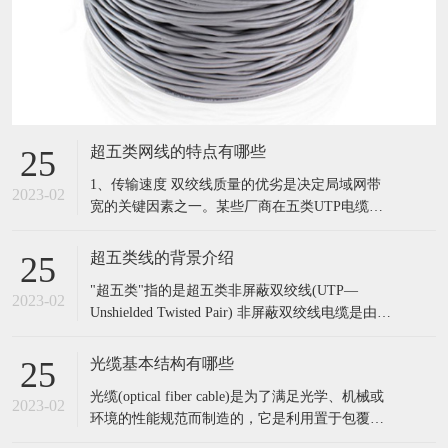
超五类网线的特点有哪些
25
1、传输速度 双绞线质量的优劣是决定局域网带
2023-02
宽的关键因素之一。某些厂商在五类UTP电缆中
所包裹的是3类或4类UTP中所使用的线对，这种
制假方法对一般用户来说很难辨别。这种所谓
超五类线的背景介绍
25
的“五类UTP”无法达到100Mbps的数据传输率，最
"超五类"指的是超五类非屏蔽双绞线(UTP—
大为10Mbps或16Mbps。一个简单的鉴别办法是用
2023-02
Unshielded Twisted Pair) 非屏蔽双绞线电缆是由多
一条双绞线
对双绞线和一个塑料外皮构成。五类是指国际电
气工业协会为双绞线电缆定义的五种不同的质量
光缆基本结构有哪些
25
级别。 超五类非屏蔽双绞线是在对现有五类屏蔽
光缆(optical fiber cable)是为了满足光学、机械或
双绞线的部分性能加以改善后出现的电缆，不少
2023-02
环境的性能规范而制造的，它是利用置于包覆护
性能
套中的一根或多根光纤作为传输媒质并可以单独