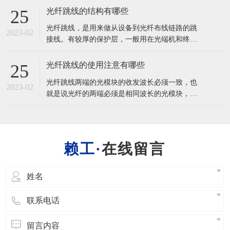
或成组使用的通信线缆组件。光缆主要是由光导
光纤跳线的结构有哪些
25
纤维（细如头发的玻璃丝）和塑料保护套管及塑
光纤跳线，是用来做从设备到光纤布线链路的跳
料外皮构成，光缆内没有金、银、铜铝等金属，
2023-02
接线。有较厚的保护层，一般用在光端机和终端
一般无回收价值。
盒之间的连接，应用在光纤通信系统、光纤接入
网、光纤数据传输以及局域网等一些领域。 光纤
光纤跳线的使用注意有哪些
25
跳线(又称光纤连接器)是指光缆两端都装上连接
光纤跳线两端的光模块的收发波长必须一致，也
器插头，用来实现光路活动连接;一端装有插头则
2023-02
就是说光纤的两端必须是相同波长的光模块，简
称为尾纤。光纤跳线（Optical
单的区分方法是光模块的颜色要一致。一般的情
况下，短波光模块使用多模光纤（橙色 的光
纤），长波光模块使用单模光纤（黄色光纤），
以保证数据传输的准确性。 光纤在使用中不要过
在线留言
度弯曲和绕环，这样会增加光在传输过程的衰