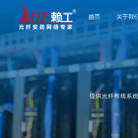
首页
关于我
走进赖工
解决方案
招商加盟
新闻资讯
联系我们
网络铜缆布线产品系列
广东赖工通信科技有限公司简称“广东赖工”，源于2004年，
为您提供专业的网络工程布线方案
共赢，是我们的目的
实时了解公司近况及网络工程服务行业风向
欢迎与我们取得联系，我们将竭诚为你服务
网络配件产品系列
防网络专家、综合布线解决方案提供商。
光纤光缆产品系列
提供光纤布线系
解决方案
合作客户
联系方式
公司动态
工程案例
行业资讯
在线留言
企业简介
企业形象
光纤配件产品系统
安防线缆系列