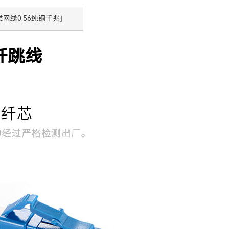
类网线0.56纯铜千兆]
光纤跳线