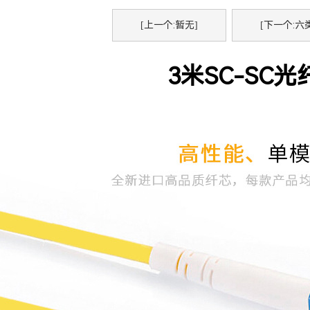
[上一个:暂无]
[下一个:六
3米SC-SC