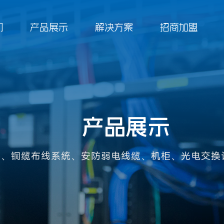
们
产品展示
解决方案
招商加盟
八类网络线
超六类屏蔽网络
成立于2010年，总部位于中国制造名城东莞，光纤安
产品展示
超六类非屏蔽网
统、铜缆布线系统、安防弱电线缆、机柜、光电交换
应用领域
常见问题
六类屏蔽网络
生产车间
荣誉资质
六类非屏蔽网络
超五类单屏蔽网